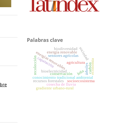
Palabras clave
sociedad
biodiversidad
energía renovable
energías renovables
sensores agrícolas
recolección
capatación
economia
agricultura
carbón
árboles
leña
bioelectricidad
conservación
conocimiento tradicional ambiental
recursos forestales
socioecosistema
mbre
cosecha de lluvia
gradiente urbano-rural