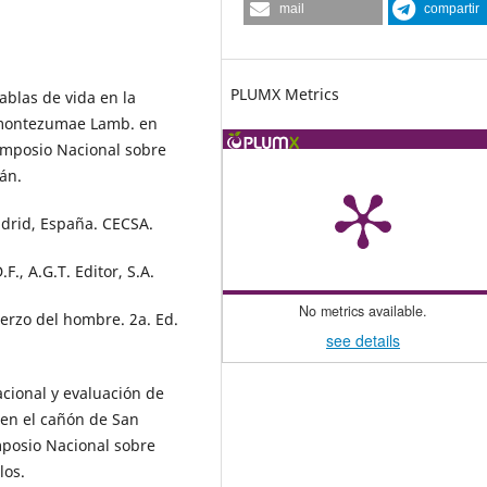
mail
compartir
PLUMX Metrics
tablas de vida en la
s montezumae Lamb. en
Simposio Nacional sobre
án.
Madrid, España. CECSA.
F., A.G.T. Editor, S.A.
No metrics available.
uerzo del hombre. 2a. Ed.
see details
acional y evaluación de
en el cañón de San
imposio Nacional sobre
los.