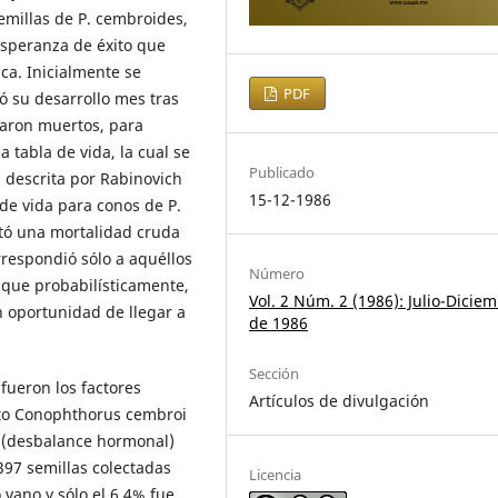
emillas de P. cembroides,
esperanza de éxito que
ica. Inicialmente se
PDF
ió su desarrollo mes tras
taron muertos, para
 tabla de vida, la cual se
Publicado
a descrita por Rabinovich
15-12-1986
de vida para conos de P.
tó una mortalidad cruda
rrespondió sólo a aquéllos
Número
 que probabilísticamente,
Vol. 2 Núm. 2 (1986): Julio-Dicie
n oportunidad de llegar a
de 1986
Sección
fueron los factores
Artículos de divulgación
ecto Conophthorus cembroi
os (desbalance hormonal)
397 semillas colectadas
Licencia
 vano y sólo el 6.4% fue