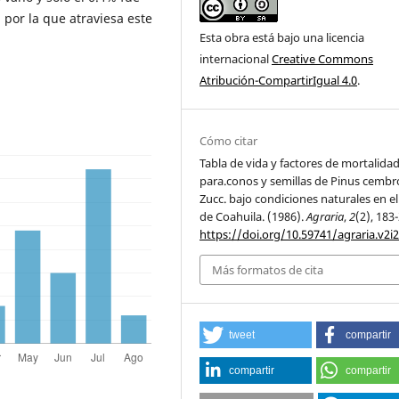
n por la que atraviesa este
Esta obra está bajo una licencia
internacional
Creative Commons
Atribución-CompartirIgual 4.0
.
Cómo citar
Tabla de vida y factores de mortalida
para.conos y semillas de Pinus cembr
Zucc. bajo condiciones naturales en el
de Coahuila. (1986).
Agraria
,
2
(2), 183
https://doi.org/10.59741/agraria.v2i2
Más formatos de cita
tweet
compartir
compartir
compartir