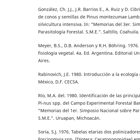
González, Ch. J.J., J.R. Barrios E., A. Ruiz y D. Ci
de conos y semillas de Pinus montezumae Lamb.
silvicultura intensiva. In: "Memorias del 3er. S
Parasitología Forestal. S.M.E.". Saltillo, Coahuila.
Meyer, B.S., D.B. Anderson y R.H. Böhring. 1976.
fisiología vegetal. 4a. Ed. Argentina. Editorial U
Aires.
Rabinovich, J.E. 1980. Introducción a la ecologí
México, D.F. CECSA.
Río, M.A. del. 1980. Identificación de las princi
Pi-nus spp. del Campo Experimental Forestal Bar
"Memorias del 1er. Simposio Nacional sobre Paras
S.M.E.". Uruapan, Michoacán.
Soria, S.J. 1976. Tabelas etarias dos polinizador
Forcipomyia spp. (Diptera: Ceratopogonidae) e