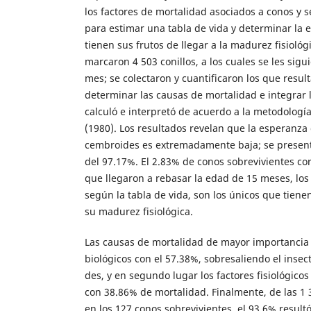
los factores de mortalidad asociados a conos y s
para estimar una tabla de vida y determinar la 
tienen sus frutos de llegar a la madurez fisiológ
marcaron 4 503 conillos, a los cuales se les sigu
mes; se colectaron y cuantificaron los que resul
determinar las causas de mortalidad e integrar la
calculó e interpretó de acuerdo a la metodologí
(1980). Los resultados revelan que la esperanza 
cembroides es extremadamente baja; se presen
del 97.17%. El 2.83% de conos sobrevivientes co
que llegaron a rebasar la edad de 15 meses, los
según la tabla de vida, son los únicos que tiene
su madurez fisiológica.
Las causas de mortalidad de mayor importancia 
biológicos con el 57.38%, sobresaliendo el ins
des, y en segundo lugar los factores fisiológic
con 38.86% de mortalidad. Finalmente, de las 1 
en los 127 conos sobrevivientes, el 93.6% resultó