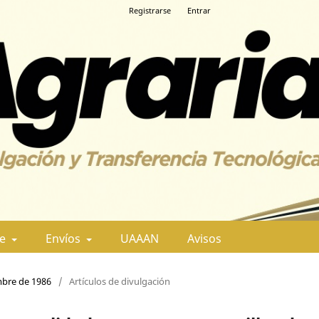
Registrarse
Entrar
de
Envíos
UAAAN
Avisos
embre de 1986
/
Artículos de divulgación