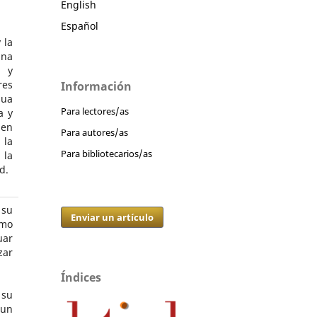
English
Español
 la
una
n y
res
Información
nua
Para lectores/as
a y
 en
Para autores/as
 la
Para bibliotecarios/as
 la
d.
 su
Enviar un artículo
omo
uar
zar
Índices
 su
 un