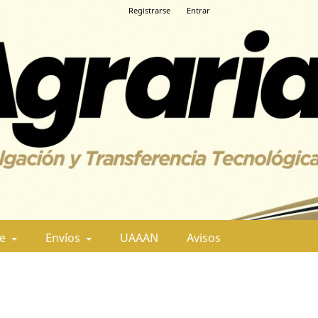
Registrarse
Entrar
de
Envíos
UAAAN
Avisos