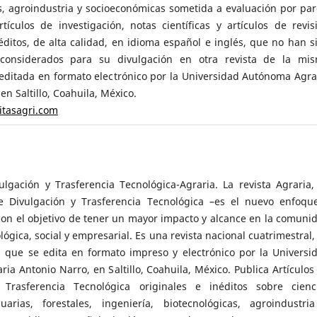
s, agroindustria y socioeconómicas sometida a evaluación por par
tículos de investigación, notas científicas y artículos de revis
néditos, de alta calidad, en idioma español e inglés, que no han s
considerados para su divulgación en otra revista de la mi
 editada en formato electrónico por la Universidad Autónoma Agra
en Saltillo, Coahuila, México.
sitasagri.com
ulgación y Trasferencia Tecnológica-Agraria. La revista Agraria,
e Divulgación y Trasferencia Tecnológica –es el nuevo enfoqu
 con el objetivo de tener un mayor impacto y alcance en la comuni
ológica, social y empresarial. Es una revista nacional cuatrimestral,
, que se edita en formato impreso y electrónico por la Universi
ia Antonio Narro, en Saltillo, Coahuila, México. Publica Artículos
 Trasferencia Tecnológica originales e inéditos sobre cienc
uarias, forestales, ingeniería, biotecnológicas, agroindustri