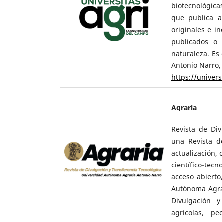
biotecnológica
que publica ar
originales e i
publicados o 
naturaleza. Es
Antonio Narro, 
https://univer
Agraria
Revista de Div
una Revista d
actualización,
científico-tecn
acceso abierto
Autónoma Agrar
Divulgación y
agrícolas, pec