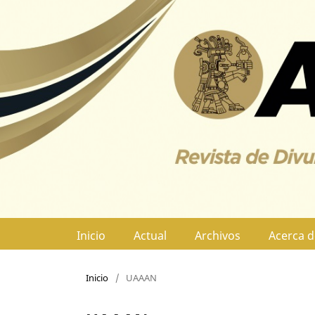
Inicio
Actual
Archivos
Acerca 
Inicio
/
UAAAN