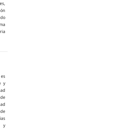
es,
ión
ido
sma
ria
 es
e y
dad
 de
dad
 de
ias
a y