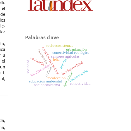
llo
 el
 de
os
le-
tor
Palabras clave
ta,
socioecosistemas
energías renovables
ica
urbanización
capatación
conectividad ecológica
r u
sensores agrícolas
economia
árboles
leña
 el
sociedad
bioelectricidad
biodiversidad
 un
carbón
conservación
ad.
agricultura
al,
recolección
educación ambiental
conectividad
socioecosistema
da,
ía,