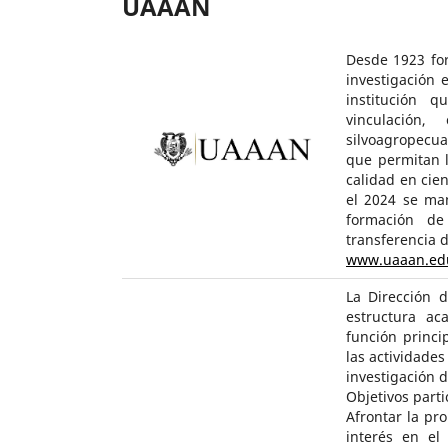
UAAAN
Desde 1923 for
investigación
institución 
vinculación,
silvoagropecua
que permitan l
calidad en cie
el 2024 se ma
formación de 
transferencia d
www.uaaan.ed
La Dirección 
estructura ac
función princip
las actividade
investigación d
Objetivos parti
Afrontar la pro
interés en el 