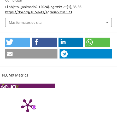
Cómo citar
El objeto, ¿animado?. (2024).
Agraria
,
21
(1), 35-36.
https://doi.org/10.59741/agraria.v21i1.573
Más formatos de cita
PLUMX Metrics