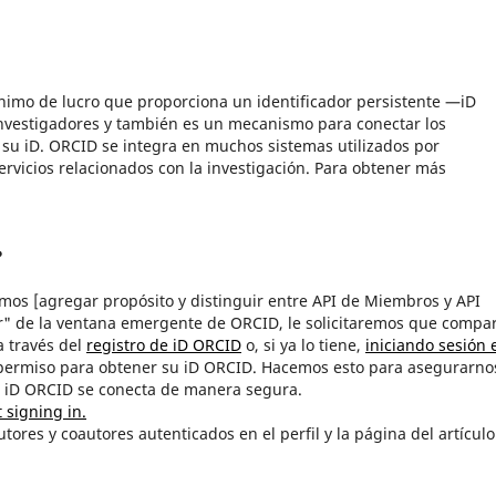
imo de lucro que proporciona un identificador persistente —iD
nvestigadores y también es un mecanismo para conectar los
n su iD. ORCID se integra en muchos sistemas utilizados por
 servicios relacionados con la investigación. Para obtener más
?
mos [agregar propósito y distinguir entre API de Miembros y API
ar" de la ventana emergente de ORCID, le solicitaremos que compa
a través del
registro de iD ORCID
o, si ya lo tiene,
iniciando sesión 
permiso para obtener su iD ORCID. Hacemos esto para asegurarno
u iD ORCID se conecta de manera segura.
 signing in.
utores y coautores autenticados en el perfil y la página del artícul