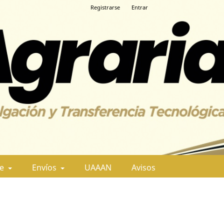
Registrarse
Entrar
de
Envíos
UAAAN
Avisos