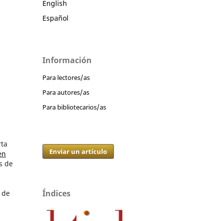
English
Español
Información
Para lectores/as
Para autores/as
Para bibliotecarios/as
rta
Enviar un artículo
en
s de
Índices
o de