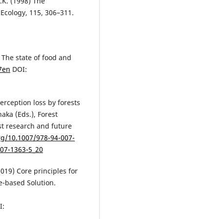
.K. (1998) The
. Ecology, 115, 306–311.
 The state of food and
7en
DOI:
terception loss by forests
naka (Eds.), Forest
st research and future
org/10.1007/978-94-007-
007-1363-5_20
019) Core principles for
e-based Solution.
I: