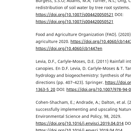
Burgess, S.S.O; Adams, M.A; Turner, N.C; Ong, C
redistribution of soil water by tree root systems
https://doi.org/10.1007/s004420050521
DOI:
https://doi.org/10.1007/s004420050521
Food and Agriculture Organization (FAO). (2020)
agriculture 2020.
https://doi.org/10.4060/cb144
https://doi.org/10.4060/cb1447en
Levia, D.F., Carlyle‑Moses, D.E. (2011) Rainfall in
canopies. En D.F. Levia, D. Carlyle-Moses & T. Ta
hydrology and biogeochemistry: Synthesis of Pa
directions (pp. 407–423). Springer.
https://doi.
1363-5_20
DOI:
https://doi.org/10.1007/978-94-
Cohen-Shacham, E.; Andrade, A.; Dalton, et al. (2
successfully implementing and upscaling Natur
Environmental Science and Policy, 98, 2029.
https://doi.org/10.1016/j.envisci.2019.04.014
DO
https://doi.org/10.1016/j.envsci.2019.04.014