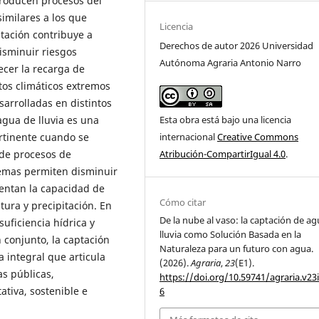
producen procesos del
 similares a los que
Licencia
tación contribuye a
Derechos de autor 2026 Universidad
disminuir riesgos
Autónoma Agraria Antonio Narro
ecer la recarga de
ntos climáticos extremos
sarrolladas en distintos
Esta obra está bajo una licencia
agua de lluvia es una
internacional
Creative Commons
ertinente cuando se
Atribución-CompartirIgual 4.0
.
 de procesos de
temas permiten disminuir
entan la capacidad de
Cómo citar
ura y precipitación. En
De la nube al vaso: la captación de a
suficiencia hídrica y
lluvia como Solución Basada en la
 conjunto, la captación
Naturaleza para un futuro con agua.
 integral que articula
(2026).
Agraria
,
23
(E1).
as públicas,
https://doi.org/10.59741/agraria.v23
tiva, sostenible e
6