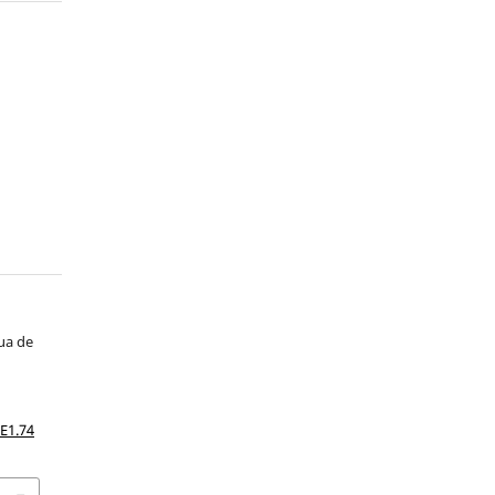
gua de
iE1.74