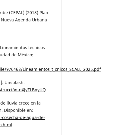
ribe (CEPAL) (2018) Plan
la Nueva Agenda Urbana
Lineamientos técnicos
iudad de México:
le/976468/Lineamientos_t_cnicos_SCALL_2025.pdf
a]. Unsplash.
strucción-nXJyZLBnyUQ
de lluvia crece en la
. Disponible en:
la-cosecha-de-agua-de-
o.html