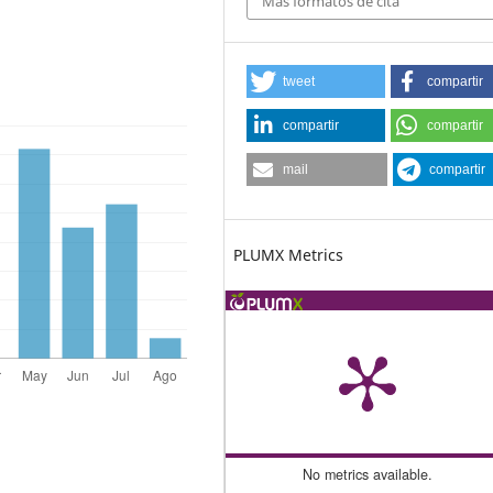
Más formatos de cita
tweet
compartir
compartir
compartir
mail
compartir
PLUMX Metrics
No metrics available.