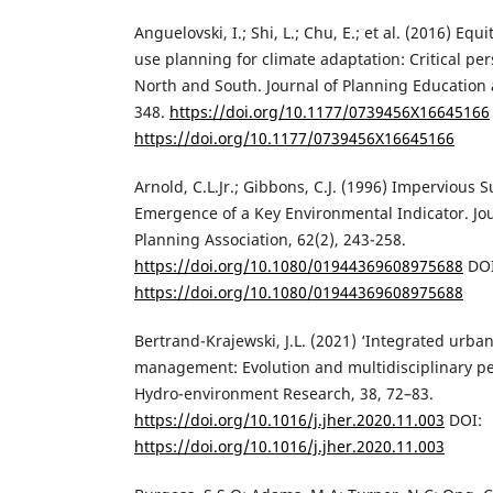
Anguelovski, I.; Shi, L.; Chu, E.; et al. (2016) Eq
use planning for climate adaptation: Critical pe
North and South. Journal of Planning Education 
348.
https://doi.org/10.1177/0739456X16645166
https://doi.org/10.1177/0739456X16645166
Arnold, C.L.Jr.; Gibbons, C.J. (1996) Impervious 
Emergence of a Key Environmental Indicator. Jo
Planning Association, 62(2), 243-258.
https://doi.org/10.1080/01944369608975688
DOI
https://doi.org/10.1080/01944369608975688
Bertrand-Krajewski, J.L. (2021) ‘Integrated urb
management: Evolution and multidisciplinary per
Hydro-environment Research, 38, 72–83.
https://doi.org/10.1016/j.jher.2020.11.003
DOI:
https://doi.org/10.1016/j.jher.2020.11.003