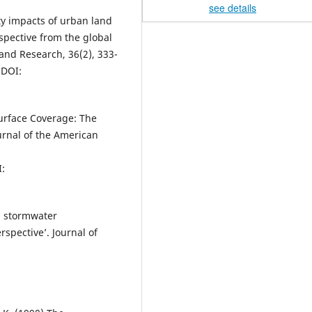
see details
uity impacts of urban land
rspective from the global
and Research, 36(2), 333-
DOI:
Surface Coverage: The
urnal of the American
:
an stormwater
spective’. Journal of