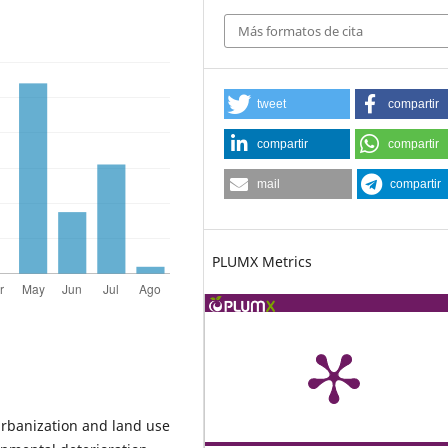
Más formatos de cita
tweet
compartir
compartir
compartir
mail
compartir
PLUMX Metrics
i-urbanization and land use