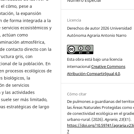
Número Especial
 el cómo, pese a
tación, la expansión
Licencia
n de forma integrada a la
 servicios ecosistémicos y
Derechos de autor 2026 Universidad
os, actúan como
Autónoma Agraria Antonio Narro
taminación atmosférica,
de contacto directo con la
uctura gris, con
Esta obra está bajo una licencia
cional de la población. En
internacional
Creative Commons
nen procesos ecológicos de
Atribución-CompartirIgual 4.0
.
 biológicos, la
ón de servicios
 y las actividades
Cómo citar
 suele ser más limitado,
De pulmones a guardianas del territor
as estratégicas de largo
las Áreas Naturales Protegidas como 
de conectividad ecológica en el gradi
urbano-rural. (2026).
Agraria
,
23
(E1).
https://doi.org/10.59741/agraria.v23
7