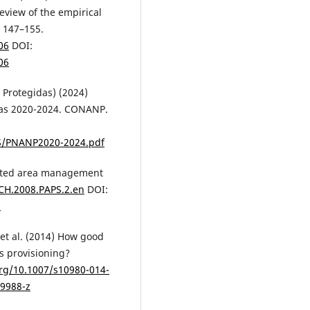
review of the empirical
 147–155.
06
DOI:
06
Protegidas) (2024)
das 2020-2024. CONANP.
S/PNANP2020-2024.pdf
tected area management
.CH.2008.PAPS.2.en
DOI:
n
; et al. (2014) How good
es provisioning?
org/10.1007/s10980-014-
-9988-z