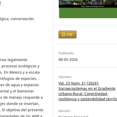
7
ógica, conservación,
PDF
Publicado
08-05-2026
orios legalmente
s procesos ecológicos y
s. En México y a escala
Número
refugios de especies,
Vol. 23 Núm. E1 (2026):
tes de agua y espacios
Socioecositemas en el Gradiente
ental y el bienestar
Urbano-Rural: Conectividad,
as de manejo responde a
resiliencia y sostenibilidad territo
ajes donde se insertan,
 El objetivo del presente
Sección
ntariedades de las ANP a