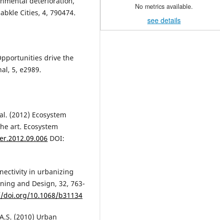
onmental deterioration,
No metrics available.
abkle Cities, 4, 790474.
see details
 Opportunities drive the
al, 5, e2989.
 al. (2012) Ecosystem
the art. Ecosystem
ser.2012.09.006
DOI:
nectivity in urbanizing
ning and Design, 32, 763-
//doi.org/10.1068/b31134
, A.S. (2010) Urban