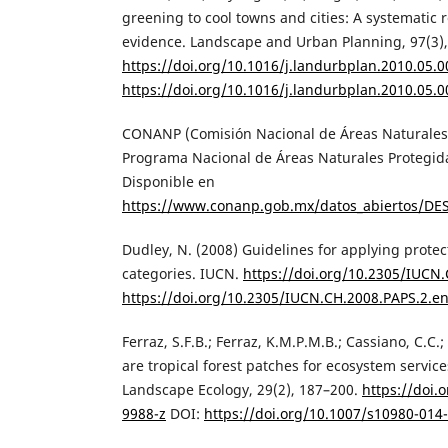
greening to cool towns and cities: A systematic 
evidence. Landscape and Urban Planning, 97(3),
https://doi.org/10.1016/j.landurbplan.2010.05.0
https://doi.org/10.1016/j.landurbplan.2010.05.0
CONANP (Comisión Nacional de Áreas Naturales 
Programa Nacional de Áreas Naturales Protegi
Disponible en
https://www.conanp.gob.mx/datos_abiertos/DE
Dudley, N. (2008) Guidelines for applying pro
categories. IUCN.
https://doi.org/10.2305/IUCN
https://doi.org/10.2305/IUCN.CH.2008.PAPS.2.e
Ferraz, S.F.B.; Ferraz, K.M.P.M.B.; Cassiano, C.C.
are tropical forest patches for ecosystem servic
Landscape Ecology, 29(2), 187–200.
https://doi.
9988-z
DOI:
https://doi.org/10.1007/s10980-014