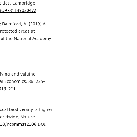
cities. Cambridge
/CBO9781139030472
; Balmford, A. (2019) A
protected areas at
 of the National Academy
fying and valuing
al Economics, 86, 235–
019
DOI:
 Local biodiversity is higher
worldwide. Nature
.1038/ncomms12306
DOI: