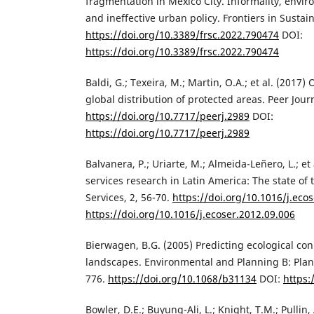
fragmentation in Mexico City. Informality, envir
and ineffective urban policy. Frontiers in Sustain
https://doi.org/10.3389/frsc.2022.790474
DOI:
https://doi.org/10.3389/frsc.2022.790474
Baldi, G.; Texeira, M.; Martin, O.A.; et al. (2017)
global distribution of protected areas. Peer Journ
https://doi.org/10.7717/peerj.2989
DOI:
https://doi.org/10.7717/peerj.2989
Balvanera, P.; Uriarte, M.; Almeida-Leñero, L.; et
services research in Latin America: The state of 
Services, 2, 56-70.
https://doi.org/10.1016/j.eco
https://doi.org/10.1016/j.ecoser.2012.09.006
Bierwagen, B.G. (2005) Predicting ecological con
landscapes. Environmental and Planning B: Plan
776.
https://doi.org/10.1068/b31134
DOI:
https:
Bowler, D.E.; Buyung-Ali, L.; Knight, T.M.; Pullin