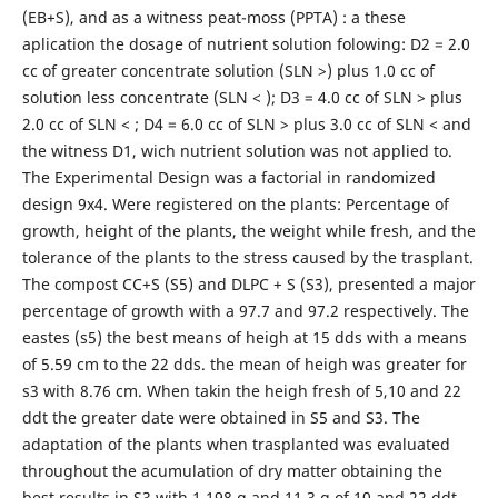
(EB+S), and as a witness peat-moss (PPTA) : a these
aplication the dosage of nutrient solution folowing: D2 = 2.0
cc of greater concentrate solution (SLN >) plus 1.0 cc of
solution less concentrate (SLN < ); D3 = 4.0 cc of SLN > plus
2.0 cc of SLN < ; D4 = 6.0 cc of SLN > plus 3.0 cc of SLN < and
the witness D1, wich nutrient solution was not applied to.
The Experimental Design was a factorial in randomized
design 9x4. Were registered on the plants: Percentage of
growth, height of the plants, the weight while fresh, and the
tolerance of the plants to the stress caused by the trasplant.
The compost CC+S (S5) and DLPC + S (S3), presented a major
percentage of growth with a 97.7 and 97.2 respectively. The
eastes (s5) the best means of heigh at 15 dds with a means
of 5.59 cm to the 22 dds. the mean of heigh was greater for
s3 with 8.76 cm. When takin the heigh fresh of 5,10 and 22
ddt the greater date were obtained in S5 and S3. The
adaptation of the plants when trasplanted was evaluated
throughout the acumulation of dry matter obtaining the
best results in S3 with 1.198 g and 11.3 g of 10 and 22 ddt.