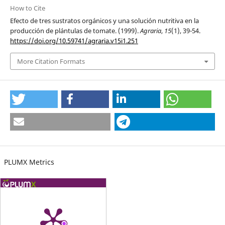
How to Cite
Efecto de tres sustratos orgánicos y una solución nutritiva en la
producción de plántulas de tomate. (1999).
Agraria
,
15
(1), 39-54.
https://doi.org/10.59741/agraria.v15i1.251
More Citation Formats
PLUMX Metrics