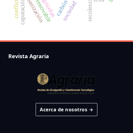
energía renovable
urbanización
recolección
capatación
carbón
sociedad
Revista Agraria
Acerca de nosotros →