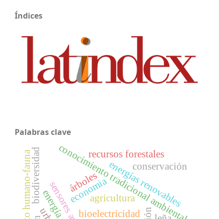
Índices
Palabras clave
conocimiento tradicional ambiental
biodiversidad
recursos forestales
conflicto humano-fauna
energías renovables
conservación
árboles
economia
sensores agrícolas
agricultura
bioelectricidad
leña