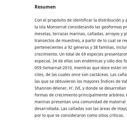
Resumen
Con el propósito de identificar la distribución y
la isla Monserrat considerando las geoformas pr
mesetas, terrazas marinas, cañadas, arroyos y p
transectos de muestreo, a partir de lo cual se r
pertenecientes a 92 géneros y 38 familias, inclu
crecimiento. Un total de 69 especies presentaro
especial, 34 de ellas son endémicas y sólo dos 
059-Semarnat-2010, mientras que doce están incl
cites, de las cuales once son cactáceas. Las ca
las que se obtuvieron los mayores Índices de Va
Shannon-Wiener, H’, IVI, y donde se desarrollan
formas de crecimiento principalmente arbóreo. E
marinas presentan una comunidad de matorral x
desarrollada. Las cañadas son las áreas de mayo
por lo que se consideraron como sitios críticos.