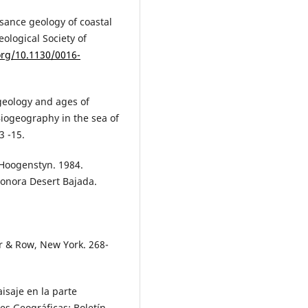
sance geology of coastal
ological Society of
org/10.1130/0016-
e geology and ages of
d Biogeography in the sea of
3 -15.
n Hoogenstyn. 1984.
onora Desert Bajada.
er & Row, New York. 268-
aisaje en la parte
es Geográficas: Boletín-