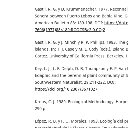
Gastil, R. G. y D. Krummenacher. 1977. Reconnai
Sonora between Puerto Lobos and Bahia Kino. Ge
American Bulletin 88: 189-198. DOI:
https://doi.
7606(1977)88<189:RGOCSB>2.0.CO;2
Gastil, R. G. y J. Minch y R. P. Phillips. 1983. Th
islands. In: T. J. Case y M. L. Cody (eds.), Islan
Cortez. University of California Press. Berkeley. 1
Key, L. J., L. F. Delph, D. B. Thompson y E. P. Va
Edaphic and the perennial plant community of S
Southwestern Naturalist. 29:211-222. DOI:
https://doi.org/10.2307/3671027
Krebs, C. J. 1989. Ecological Methodology. Harp
290 p.
López, R. B. y F. O. Morales. 1993. Ecología del p
noroccidental de la Sierra Nevada. Investigacion