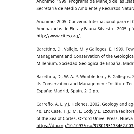
Anónimo. 1999. Programa de Manejo de las Islas 
Secretaría de Medio Ambiente y Recursos Natura
Anónimo. 2005. Convenio Internacional para el 
Amenazadas de Flora y Fauna Silvestre. 2005. pá
http://www.cites.org/
.
Barettino, D., Vallejo, M. y Gallegos, E. 1999. T
Management and Conservation of the Geological
Millenium. Sociedad Geológica de España. Madri
Barettino, D., W. A. P. Wimbledon y E. Gallegos. 
its Conservation and Management: Instituto Te
España: Madrid, Spain. 212 pp.
Carreño, A. L. y J. Helenes. 2002. Geology and ag
40. En: Case, T. J.; M. L. Cody y E. Ezcurra (edit
of the Sea of Cortés. Oxford Unive. Press. Nueva
https://doi.org/10.1093/oso/9780195133462.003