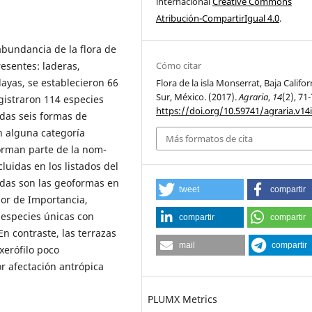
internacional
Creative Commons
Atribución-CompartirIgual 4.0
.
 abundancia de la flora de
Cómo citar
esentes: laderas,
layas, se establecieron 66
Flora de la isla Monserrat, Baja Califor
Sur, México. (2017).
Agraria
,
14
(2), 71-
egistraron 114 especies
https://doi.org/10.59741/agraria.v14
idas seis formas de
n alguna categoría
Más formatos de cita
forman parte de la nom-
uidas en los listados del
ñadas son las geoformas en
tweet
compartir
lor de Importancia,
 especies únicas con
compartir
compartir
n contraste, las terrazas
mail
compartir
erófilo poco
r afectación antrópica
PLUMX Metrics