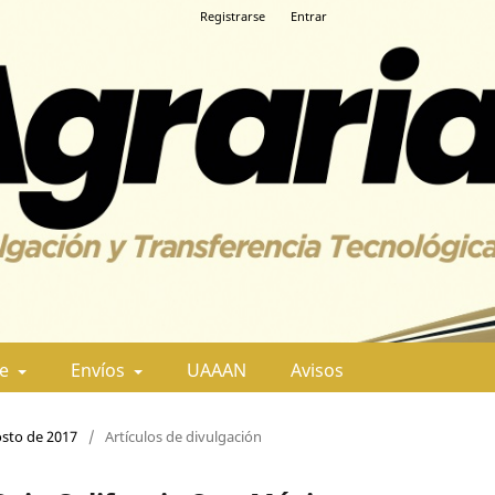
Registrarse
Entrar
de
Envíos
UAAAN
Avisos
osto de 2017
/
Artículos de divulgación