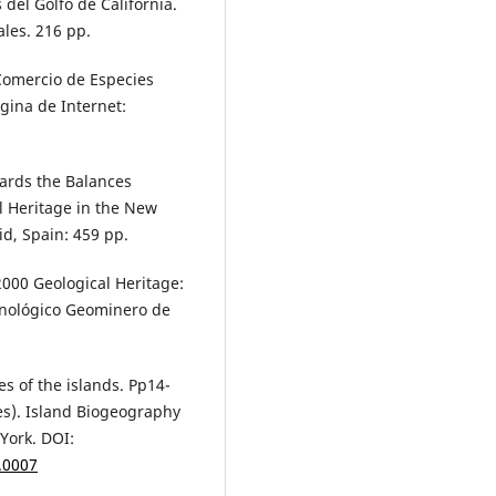
del Golfo de California.
les. 216 pp.
Comercio de Especies
gina de Internet:
owards the Balances
 Heritage in the New
d, Spain: 459 pp.
2000 Geological Heritage:
cnológico Geominero de
es of the islands. Pp14-
ores). Island Biogeography
 York. DOI:
.0007