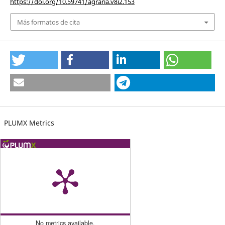
https://doi.org/10.59741/agraria.v8i2.153
Más formatos de cita
PLUMX Metrics
No metrics available.