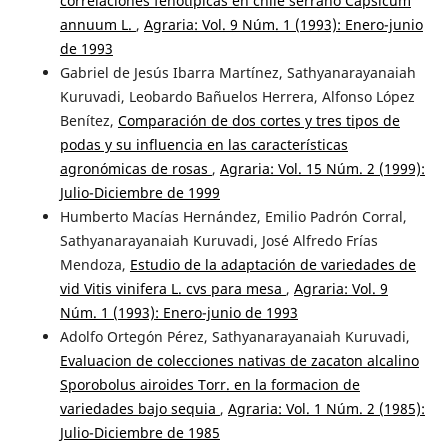
correlaciones fenotípicas en chile serrano Capsicum
annuum L.
,
Agraria: Vol. 9 Núm. 1 (1993): Enero-junio
de 1993
Gabriel de Jesús Ibarra Martínez, Sathyanarayanaiah
Kuruvadi, Leobardo Bañuelos Herrera, Alfonso López
Benítez,
Comparación de dos cortes y tres tipos de
podas y su influencia en las características
agronómicas de rosas
,
Agraria: Vol. 15 Núm. 2 (1999):
Julio-Diciembre de 1999
Humberto Macías Hernández, Emilio Padrón Corral,
Sathyanarayanaiah Kuruvadi, José Alfredo Frías
Mendoza,
Estudio de la adaptación de variedades de
vid Vitis vinifera L. cvs para mesa
,
Agraria: Vol. 9
Núm. 1 (1993): Enero-junio de 1993
Adolfo Ortegón Pérez, Sathyanarayanaiah Kuruvadi,
Evaluacion de colecciones nativas de zacaton alcalino
Sporobolus airoides Torr. en la formacion de
variedades bajo sequia
,
Agraria: Vol. 1 Núm. 2 (1985):
Julio-Diciembre de 1985