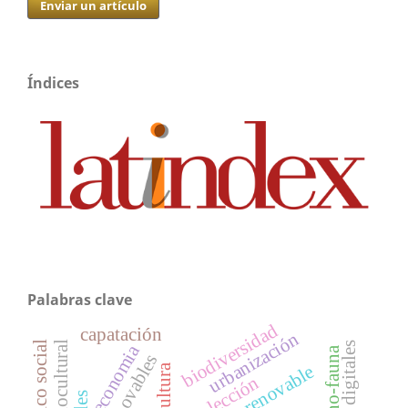
Enviar un artículo
Índices
Palabras clave
biodiversidad
capatación
urbanización
economia
energía renovable
agricultura
recolección