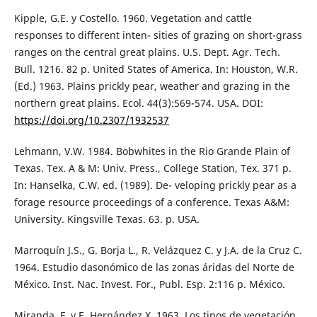
Kipple, G.E. y Costello. 1960. Vegetation and cattle
responses to different inten- sities of grazing on short-grass
ranges on the central great plains. U.S. Dept. Agr. Tech.
Bull. 1216. 82 p. United States of America. In: Houston, W.R.
(Ed.) 1963. Plains prickly pear, weather and grazing in the
northern great plains. Ecol. 44(3):569-574. USA. DOI:
https://doi.org/10.2307/1932537
Lehmann, V.W. 1984. Bobwhites in the Rio Grande Plain of
Texas. Tex. A & M: Univ. Press., College Station, Tex. 371 p.
In: Hanselka, C.W. ed. (1989). De- veloping prickly pear as a
forage resource proceedings of a conference. Texas A&M:
University. Kingsville Texas. 63. p. USA.
Marroquín J.S., G. Borja L., R. Velázquez C. y J.A. de la Cruz C.
1964. Estudio dasonómico de las zonas áridas del Norte de
México. Inst. Nac. Invest. For., Publ. Esp. 2:116 p. México.
Miranda, F. y E. Hernández X. 1963. Los tipos de vegetación