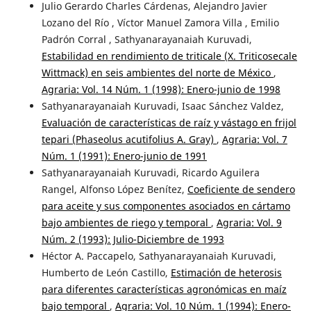
Julio Gerardo Charles Cárdenas, Alejandro Javier
Lozano del Río , Víctor Manuel Zamora Villa , Emilio
Padrón Corral , Sathyanarayanaiah Kuruvadi,
Estabilidad en rendimiento de triticale (X. Triticosecale
Wittmack) en seis ambientes del norte de México
,
Agraria: Vol. 14 Núm. 1 (1998): Enero-junio de 1998
Sathyanarayanaiah Kuruvadi, Isaac Sánchez Valdez,
Evaluación de características de raíz y vástago en frijol
tepari (Phaseolus acutifolius A. Gray)
,
Agraria: Vol. 7
Núm. 1 (1991): Enero-junio de 1991
Sathyanarayanaiah Kuruvadi, Ricardo Aguilera
Rangel, Alfonso López Benítez,
Coeficiente de sendero
para aceite y sus componentes asociados en cártamo
bajo ambientes de riego y temporal
,
Agraria: Vol. 9
Núm. 2 (1993): Julio-Diciembre de 1993
Héctor A. Paccapelo, Sathyanarayanaiah Kuruvadi,
Humberto de León Castillo,
Estimación de heterosis
para diferentes características agronómicas en maíz
bajo temporal
,
Agraria: Vol. 10 Núm. 1 (1994): Enero-