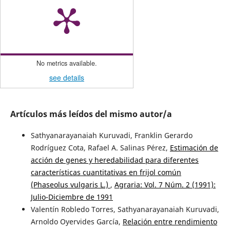
No metrics available.
see details
Artículos más leídos del mismo autor/a
Sathyanarayanaiah Kuruvadi, Franklin Gerardo
Rodríguez Cota, Rafael A. Salinas Pérez,
Estimación de
acción de genes y heredabilidad para diferentes
características cuantitativas en frijol común
(Phaseolus vulgaris L.)
,
Agraria: Vol. 7 Núm. 2 (1991):
Julio-Diciembre de 1991
Valentín Robledo Torres, Sathyanarayanaiah Kuruvadi,
Arnoldo Oyervides García,
Relación entre rendimiento