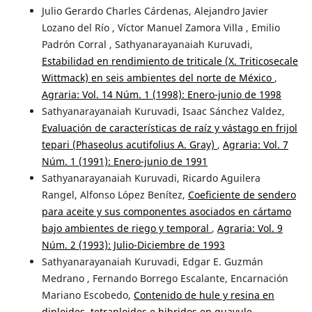
Julio Gerardo Charles Cárdenas, Alejandro Javier
Lozano del Río , Víctor Manuel Zamora Villa , Emilio
Padrón Corral , Sathyanarayanaiah Kuruvadi,
Estabilidad en rendimiento de triticale (X. Triticosecale
Wittmack) en seis ambientes del norte de México
,
Agraria: Vol. 14 Núm. 1 (1998): Enero-junio de 1998
Sathyanarayanaiah Kuruvadi, Isaac Sánchez Valdez,
Evaluación de características de raíz y vástago en frijol
tepari (Phaseolus acutifolius A. Gray)
,
Agraria: Vol. 7
Núm. 1 (1991): Enero-junio de 1991
Sathyanarayanaiah Kuruvadi, Ricardo Aguilera
Rangel, Alfonso López Benítez,
Coeficiente de sendero
para aceite y sus componentes asociados en cártamo
bajo ambientes de riego y temporal
,
Agraria: Vol. 9
Núm. 2 (1993): Julio-Diciembre de 1993
Sathyanarayanaiah Kuruvadi, Edgar E. Guzmán
Medrano , Fernando Borrego Escalante, Encarnación
Mariano Escobedo,
Contenido de hule y resina en
diploides, tetraploides e hibridos en guayule