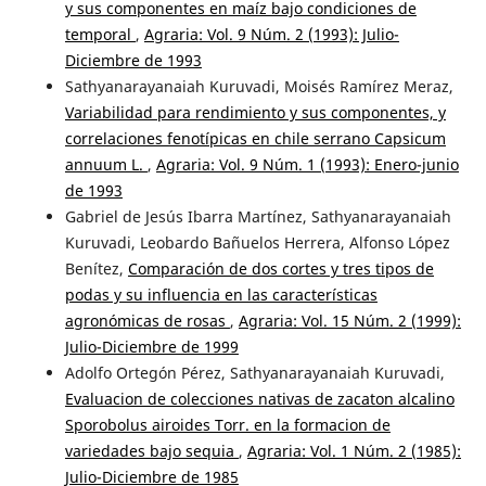
y sus componentes en maíz bajo condiciones de
temporal
,
Agraria: Vol. 9 Núm. 2 (1993): Julio-
Diciembre de 1993
Sathyanarayanaiah Kuruvadi, Moisés Ramírez Meraz,
Variabilidad para rendimiento y sus componentes, y
correlaciones fenotípicas en chile serrano Capsicum
annuum L.
,
Agraria: Vol. 9 Núm. 1 (1993): Enero-junio
de 1993
Gabriel de Jesús Ibarra Martínez, Sathyanarayanaiah
Kuruvadi, Leobardo Bañuelos Herrera, Alfonso López
Benítez,
Comparación de dos cortes y tres tipos de
podas y su influencia en las características
agronómicas de rosas
,
Agraria: Vol. 15 Núm. 2 (1999):
Julio-Diciembre de 1999
Adolfo Ortegón Pérez, Sathyanarayanaiah Kuruvadi,
Evaluacion de colecciones nativas de zacaton alcalino
Sporobolus airoides Torr. en la formacion de
variedades bajo sequia
,
Agraria: Vol. 1 Núm. 2 (1985):
Julio-Diciembre de 1985