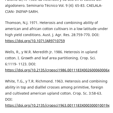
algodonero. Seminario Técnico Vol. 9 (4): 65-83. CAELALA-
CIAN- INIFAP-SARH.
Thomson, N.J. 1971. Heterosis and combining ability of
american and african cotton cultivars in a low latitude under
high yield conditions. Aust. J. Agr. Res. 28:759-770. DOI:
https://doi.org/10.1071/AR9710759
Wells, R., y W.R. Meredith Jr. 1986. Heterosis in upland
cotton. I. Growth and leaf area partitioning. Crop. Sci.
6:1119- 1123. DOI:
https://doi.org/10.2135/cropsci1986.0011183X002600060006x
White, T.G., y T.R. Richmond. 1963. Heterosis and combining
ability in top and dialllel crosses among primitive, foreign
and cultivated american upland cotton. Crop. Sc. 3:58-63.
DOI:
https://doi.org/10.2135/cropsci1963.0011183X000300010019x