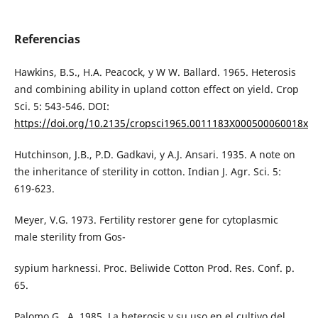
Referencias
Hawkins, B.S., H.A. Peacock, y W W. Ballard. 1965. Heterosis
and combining ability in upland cotton effect on yield. Crop
Sci. 5: 543-546. DOI:
https://doi.org/10.2135/cropsci1965.0011183X000500060018x
Hutchinson, J.B., P.D. Gadkavi, y A.J. Ansari. 1935. A note on
the inheritance of sterility in cotton. Indian J. Agr. Sci. 5:
619-623.
Meyer, V.G. 1973. Fertility restorer gene for cytoplasmic
male sterility from Gos-
sypium harknessi. Proc. Beliwide Cotton Prod. Res. Conf. p.
65.
Palomo G., A. 1985. La heterosis y su uso en el cultivo del