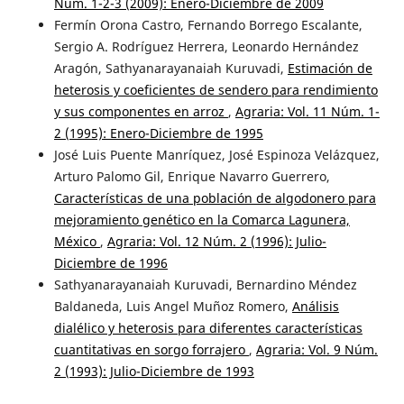
Núm. 1-2-3 (2009): Enero-Diciembre de 2009
Fermín Orona Castro, Fernando Borrego Escalante,
Sergio A. Rodríguez Herrera, Leonardo Hernández
Aragón, Sathyanarayanaiah Kuruvadi,
Estimación de
heterosis y coeficientes de sendero para rendimiento
y sus componentes en arroz
,
Agraria: Vol. 11 Núm. 1-
2 (1995): Enero-Diciembre de 1995
José Luis Puente Manríquez, José Espinoza Velázquez,
Arturo Palomo Gil, Enrique Navarro Guerrero,
Características de una población de algodonero para
mejoramiento genético en la Comarca Lagunera,
México
,
Agraria: Vol. 12 Núm. 2 (1996): Julio-
Diciembre de 1996
Sathyanarayanaiah Kuruvadi, Bernardino Méndez
Baldaneda, Luis Angel Muñoz Romero,
Análisis
dialélico y heterosis para diferentes características
cuantitativas en sorgo forrajero
,
Agraria: Vol. 9 Núm.
2 (1993): Julio-Diciembre de 1993