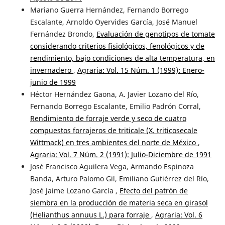
Mariano Guerra Hernández, Fernando Borrego
Escalante, Arnoldo Oyervides García, José Manuel
Fernández Brondo,
Evaluación de genotipos de tomate
considerando criterios fisiológicos, fenológicos y de
rendimiento, bajo condiciones de alta temperatura, en
invernadero
,
Agraria: Vol. 15 Núm. 1 (1999): Enero-
junio de 1999
Héctor Hernández Gaona, A. Javier Lozano del Río,
Fernando Borrego Escalante, Emilio Padrón Corral,
Rendimiento de forraje verde y seco de cuatro
compuestos forrajeros de triticale (X. triticosecale
Wittmack) en tres ambientes del norte de México
,
Agraria: Vol. 7 Núm. 2 (1991): Julio-Diciembre de 1991
José Francisco Aguilera Vega, Armando Espinoza
Banda, Arturo Palomo Gil, Emiliano Gutiérrez del Río,
José Jaime Lozano García ,
Efecto del patrón de
siembra en la producción de materia seca en girasol
(Helianthus annuus L.) para forraje
,
Agraria: Vol. 6