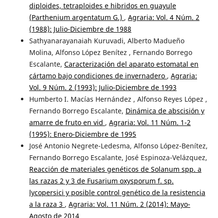
diploides, tetraploides e hibridos en guayule
(Parthenium argentatum G.)
,
Agraria: Vol. 4 Núm. 2
(1988): Julio-Diciembre de 1988
Sathyanarayanaiah Kuruvadi, Alberto Madueño
Molina, Alfonso López Benítez , Fernando Borrego
Escalante,
Caracterización del aparato estomatal en
cártamo bajo condiciones de invernadero
,
Agraria:
Vol. 9 Núm. 2 (1993): Julio-Diciembre de 1993
Humberto I. Macías Hernández , Alfonso Reyes López ,
Fernando Borrego Escalante,
Dinámica de abscisión y
amarre de fruto en vid
,
Agraria: Vol. 11 Núm. 1-2
(1995): Enero-Diciembre de 1995
José Antonio Negrete-Ledesma, Alfonso López-Benítez,
Fernando Borrego Escalante, José Espinoza-Velázquez,
Reacción de materiales genéticos de Solanum spp. a
las razas 2 y 3 de Fusarium oxysporum f. sp.
lycopersici y posible control genético de la resistencia
a la raza 3
,
Agraria: Vol. 11 Núm. 2 (2014): Mayo-
Agosto de 2014