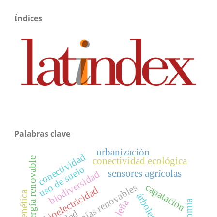
Índices
Palabras clave
urbanización
conectividad
conectividad ecológica
energía renovable
uso de suelo
sensores agrícolas
biodiversidad
capatación
energías renovables
bioelectricidad
árboles
leña